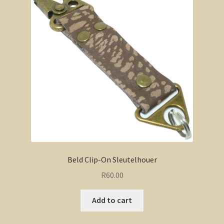
Beld Clip-On Sleutelhouer
R
60.00
Add to cart