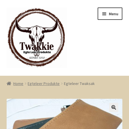
Skip
Skip
Menu
to
to
navigation
content
Home
Home
Egteleer Produkte
Egteleer Twaksak
Kontak Ons
My Rekening
Winkel