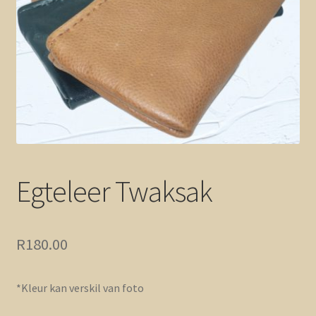
Mandjie
Checkout
Egteleer Twaksak
R
180.00
*Kleur kan verskil van foto