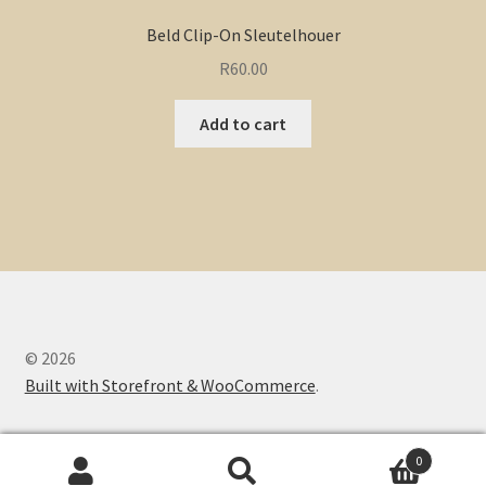
Beld Clip-On Sleutelhouer
R
60.00
Add to cart
© 2026
Built with Storefront & WooCommerce
.
0
Search
Search