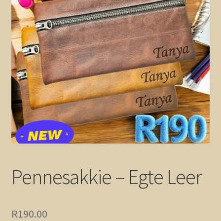
Mandjie
Checkout
Pennesakkie – Egte Leer
R
190.00