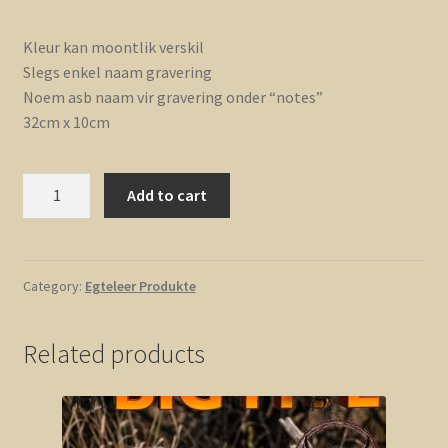
Kleur kan moontlik verskil
Slegs enkel naam gravering
Noem asb naam vir gravering onder “notes”
32cm x 10cm
Pennesakkie
Add to cart
-
Egte
Leer
quantity
Category:
Egteleer Produkte
Related products